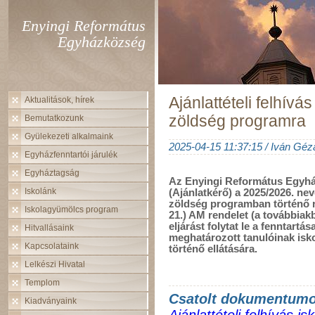
Enyingi Református
Egyházközség
Ajánlattételi felhívá
Aktualitások, hírek
zöldség programra
Bemutatkozunk
Gyülekezeti alkalmaink
2025-04-15 11:37:15 / Iván Géz
Egyházfenntartói járulék
Egyháztagság
Az Enyingi Református Egyhá
Iskolánk
(Ajánlatkérő) a 2025/2026. nev
zöldség programban történő ré
Iskolagyümölcs program
21.) AM rendelet (a továbbiak
eljárást folytat le a fenntartá
Hitvallásaink
meghatározott tanulóinak isk
Kapcsolataink
történő ellátására.
Lelkészi Hivatal
Templom
Csatolt dokumentum
Kiadványaink