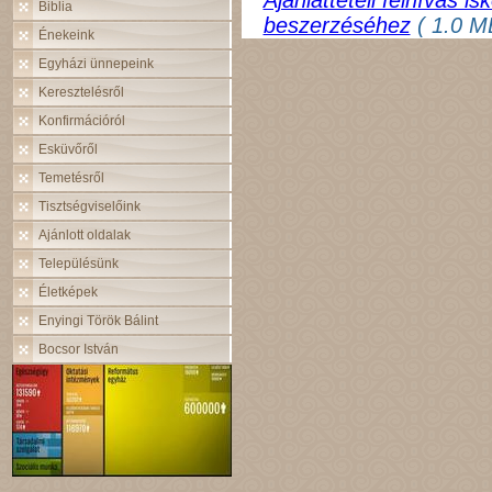
Ajánlattételi felhívás i
Biblia
beszerzéséhez
( 1.0 M
Énekeink
Egyházi ünnepeink
Keresztelésről
Konfirmációról
Esküvőről
Temetésről
Tisztségviselőink
Ajánlott oldalak
Településünk
Életképek
Enyingi Török Bálint
Bocsor István