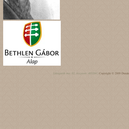
Látogatók ma: 82, összesen: 405204 |
Copyright © 2009 Dunántú